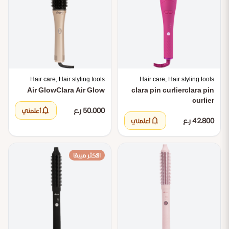
Hair care, Hair styling tools
Hair care, Hair styling tools
Air Glow
Clara Air Glow
clara pin curlier
clara pin
curlier
notifications
50.000 ر.ع
أعلمني
notifications
42.800 ر.ع
أعلمني
الأكثر مبيعًا