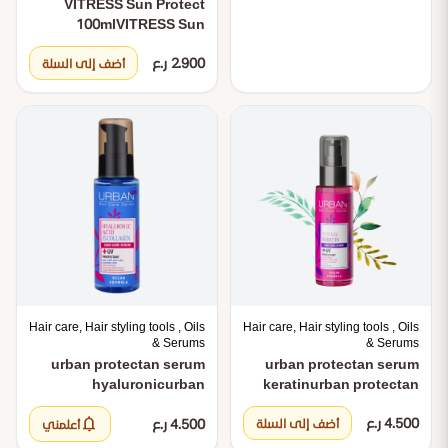
VITRESS Sun Protect
100ml
VITRESS Sun
Protect 100ml
2.900 ر.ع
أضف إلى السلة
Hair care, Hair styling tools , Oils
Hair care, Hair styling tools , Oils
& Serums
& Serums
urban protectan serum
urban protectan serum
hyaluronic
urban
keratin
urban protectan
protectan serum
serum keratin
notifications
4.500 ر.ع
4.500 ر.ع
hyaluronic
أضف إلى السلة
أعلمني