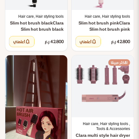
Hair care, Hair styling tools
Hair care, Hair styling tools
Slim hot brush black
Clara
Slim hot brush pink
Clara
Slim hot brush black
Slim hot brush pink
notifications
notifications
42.800 ر.ع
42.800 ر.ع
أعلمني
أعلمني
الأكثر مبيعًا
Hair care, Hair styling tools ,
Tools & Accessories
Clara multi style hair dryer