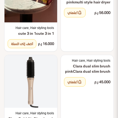
pink
multi style hair dryer
pink
notifications
56.000 ر.ع
أعلمني
Hair care, Hair styling tools
cute 3 in 1
cute 3 in 1
16.000 ر.ع
أضف إلى السلة
Hair care, Hair styling tools
Clara dual slim brush
pink
Clara dual slim brush
pink
notifications
45.000 ر.ع
أعلمني
Hair care, Hair styling tools