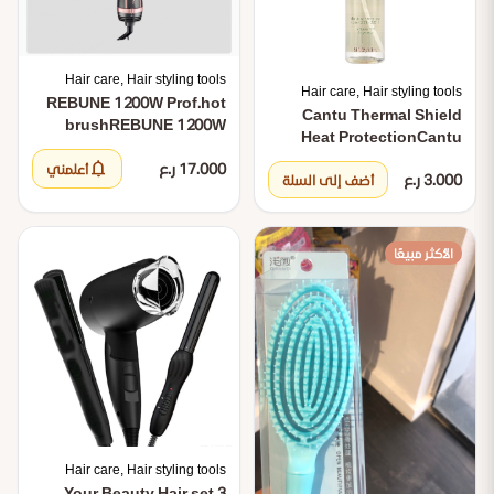
Hair care, Hair styling tools
Hair care, Hair styling tools
REBUNE 1200W Prof.hot
Cantu Thermal Shield
brush
REBUNE 1200W
Heat Protection
Cantu
Prof.hot brush
Thermal Shield Heat
notifications
17.000 ر.ع
أعلمني
3.000 ر.ع
Protection
أضف إلى السلة
الأكثر مبيعًا
Hair care, Hair styling tools
Your Beauty Hair set 3