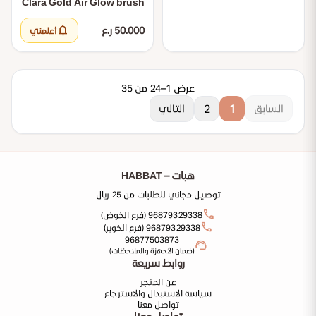
Clara Gold Air Glow brush
notifications
50.000 ر.ع
أعلمني
عرض 1–24 من 35
2
1
السابق
التالي
هبات – HABBAT
توصيل مجاني للطلبات من 25 ريال
call
96879329338 (فرع الخوض)
call
96879329338 (فرع الخوير)
96877503873
support_agent
(ضمان الأجهزة والملاحظات)
روابط سريعة
عن المتجر
سياسة الاستبدال والاسترجاع
تواصل معنا