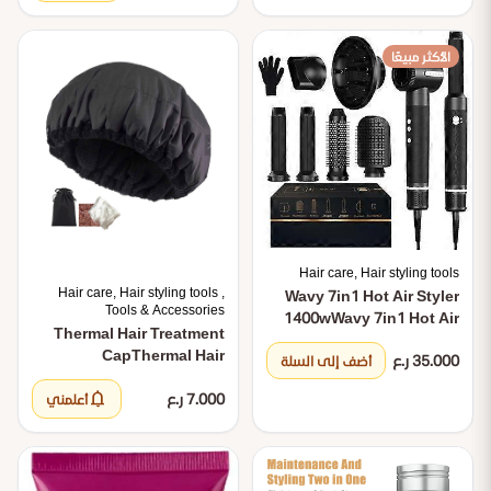
الأكثر مبيعًا
Hair care, Hair styling tools
Hair care, Hair styling tools ,
Wavy 7in1 Hot Air Styler
Tools & Accessories
1400w
Wavy 7in1 Hot Air
Thermal Hair Treatment
Styler 1400w
Cap
Thermal Hair
35.000 ر.ع
أضف إلى السلة
Treatment Cap
notifications
7.000 ر.ع
أعلمني