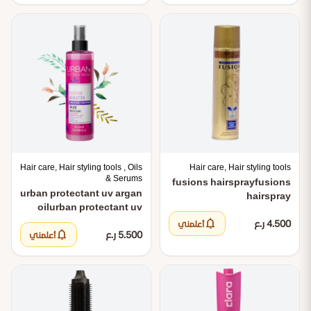
Hair care, Hair styling tools , Oils
Hair care, Hair styling tools
& Serums
fusions hairspray
fusions
urban protectant uv argan
hairspray
oil
urban protectant uv
argan oil
notifications
4.500 ر.ع
أعلمني
notifications
5.500 ر.ع
أعلمني