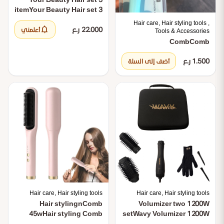
item
Your Beauty Hair set 3
item
Hair care, Hair styling tools ,
notifications
22.000 ر.ع
أعلمني
Tools & Accessories
Comb
Comb
1.500 ر.ع
أضف إلى السلة
Hair care, Hair styling tools
Hair care, Hair styling tools
Hair stylingnComb
Volumizer two 1200W
45w
Hair styling Comb
set
Wavy Volumizer 1200W
45w
set