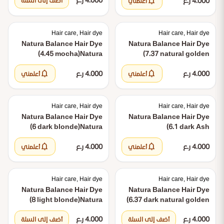
notifications
4.000 ر.ع
blonde)
Hair Dye (7.4 medium deep
أضف إلى السلة
أعلمني
copper)
Hair care, Hair dye
Hair care, Hair dye
Natura Balance Hair Dye
Natura Balance Hair Dye
(4.45 mocha)
Natura
(7.37 natural golden
Balance Hair Dye (4.45
blonde)
Natura Balance
notifications
notifications
4.000 ر.ع
Hair Dye (7.37 natural
4.000 ر.ع
mocha)
أعلمني
أعلمني
golden blonde)
Hair care, Hair dye
Hair care, Hair dye
Natura Balance Hair Dye
Natura Balance Hair Dye
(6 dark blonde)
Natura
(6.1 dark Ash
Balance Hair Dye (6 dark
blonde)
Natura Balance
notifications
notifications
4.000 ر.ع
Hair Dye (6.1 dark Ash
4.000 ر.ع
blonde)
أعلمني
أعلمني
blonde)
Hair care, Hair dye
Hair care, Hair dye
Natura Balance Hair Dye
Natura Balance Hair Dye
(8 light blonde)
Natura
(6.37 dark natural golden
Balance Hair Dye (8 light
blonde)
Natura Balance
4.000 ر.ع
4.000 ر.ع
blonde)
Hair Dye (6.37 dark natural
أضف إلى السلة
أضف إلى السلة