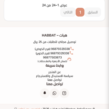
عرض 1–24 من 24
1
السابق
التالي
هبات – HABBAT
توصيل مجاني للطلبات من 25 ريال
call
96879329338 (فرع الخوض)
call
96879329338 (فرع الخوير)
96877503873
support_agent
(ضمان الأجهزة والملاحظات)
روابط سريعة
عن المتجر
سياسة الاستبدال والاسترجاع
تواصل معنا
تواصل معنا
© جميع الحقوق محفوظة لمتجر هبات– 2026 ·
صُنع بحب من تطوير
🤍