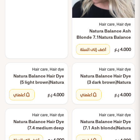
Hair care, Hair dye
Natura Balance Ash
Blonde 7.1
Natura Balance
Ash Blonde 7.1
4.000 ر.ع
أضف إلى السلة
Hair care, Hair dye
Hair care, Hair dye
Natura Balance Hair Dye
Natura Balance Hair Dye
(5 light brown)
Natura
(3 dark brown)
Natura
Balance Hair Dye (5 light
Balance Hair Dye (3 dark
notifications
notifications
4.000 ر.ع
brown)
4.000 ر.ع
brown)
أعلمني
أعلمني
Hair care, Hair dye
Hair care, Hair dye
Natura Balance Hair Dye
Natura Balance Hair Dye
(7.4 medium deep
(7.1 Ash blonde)
Natura
copper)
Natura Balance
Balance Hair Dye (7.1 Ash
4.000 ر.ع