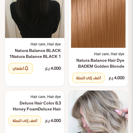
Hair care, Hair dye
Natura Balance BLACK
Hair care, Hair dye
1
Natura Balance BLACK 1
Natura Balance Hair Dye
BADEM Golden Blonde
notifications
4.000 ر.ع
أعلمني
7.37
Natura Balance Hair
4.000 ر.ع
Dye BADEM Golden
أضف إلى السلة
Blonde 7.37
Hair care, Hair dye
Deluxe Hair Color 8.3
Honey Foam
Deluxe Hair
Color 8.3 Honey Foam
4.000 ر.ع
أضف إلى السلة