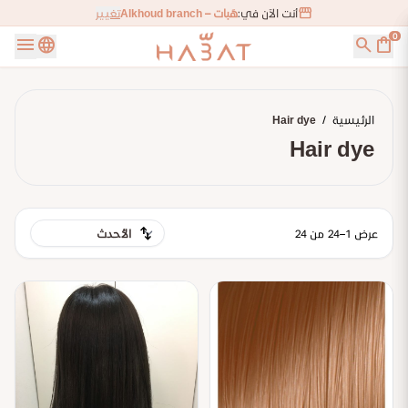
storefront
أنت الآن في:
هَبات – Alkhoud branch
تغيير
0
menu
language
search
shopping_bag
الرئيسية
/
Hair dye
Hair dye
swap_vert
عرض 1–24 من 24