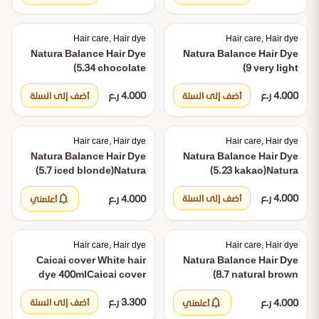
golden blonde)
Hair care, Hair dye
Hair care, Hair dye
Natura Balance Hair Dye
Natura Balance Hair Dye
(5.34 chocolate
(9 very light
brown)
Natura Balance
blonde)
Natura Balance
4.000 ر.ع
4.000 ر.ع
Hair Dye (5.34 chocolate
Hair Dye (9 very light
أضف إلى السلة
أضف إلى السلة
brown)
blonde)
Hair care, Hair dye
Hair care, Hair dye
Natura Balance Hair Dye
Natura Balance Hair Dye
(5.7 iced blonde)
Natura
(5.23 kakao)
Natura
Balance Hair Dye (5.7 iced
Balance Hair Dye (5.23
notifications
4.000 ر.ع
kakao)
4.000 ر.ع
brown)
أضف إلى السلة
أعلمني
Hair care, Hair dye
Hair care, Hair dye
Caicai cover White hair
Natura Balance Hair Dye
dye 400ml
Caicai cover
(8.7 natural brown
White hair dye 400ml
blonde)
Natura Balance
notifications
3.300 ر.ع
4.000 ر.ع
Hair Dye (8.7 natural
أضف إلى السلة
أعلمني
brown blonde)